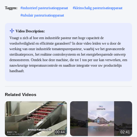
Taggen:
#
industrieel pasteurisatieapparaat
#
kleinschalig pasteurisatieapparaat
#
tubulair pasteurisatieapparaat
Video Description:
Vraagt ​​u zich af hoe een industriële pasteur met hoge capaciteit de
voedselveiligheid en efficiëntie garandeert? In deze video leiden we u door de
werking van onze industriële tomatenpureepasteur, waarbij we het geavanceerde
sterilisatieproces, het realtime controlesysteem en het energiebesparende ontwerp
demonstreren. Ontdek hoe deze machine, die tot 1 ton per uur kan verwerken, een
nauwkeurige temperatuurcontrole en naadloze integratie voor uw productielijn
handhaaft.
Related Videos
00:44
02:41