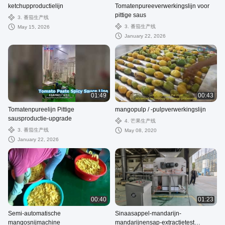
ketchupproductielijn
Tomatenpureeverwerkingslijn voor
pittige saus
3. 番茄生产线
3. 番茄生产线
May 15, 2026
January 22, 2026
01:49
00:43
Tomatenpureelijn Pittige
mangopulp / -pulpverwerkingslijn
sausproductie-upgrade
4. 芒果生产线
3. 番茄生产线
May 08, 2020
January 22, 2026
00:40
01:23
Semi-automatische
Sinaasappel-mandarijn-
mangosnijmachine
mandarijnensap-extractietest