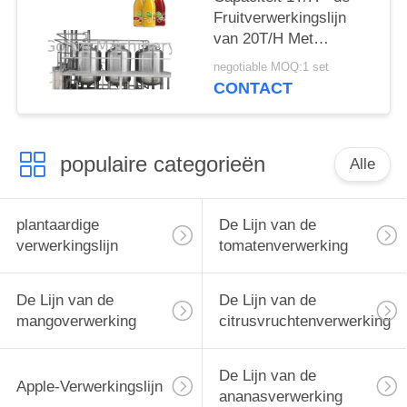
Fruitverwerkingslijn
van 20T/H Met
Ingebouwd CIP-
negotiable MOQ:1 set
Systeem
CONTACT
populaire categorieën
Alle
plantaardige
De Lijn van de
verwerkingslijn
tomatenverwerking
De Lijn van de
De Lijn van de
mangoverwerking
citrusvruchtenverwerking
De Lijn van de
Apple-Verwerkingslijn
ananasverwerking