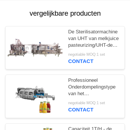
EEN
CITAAT
vergelijkbare producten
SITEMAP
De Sterilisatormachine
van UHT van melkjuice
PRIVACYBELEID
pasteurizing/UHT-de
Installatie van de
negotiable MOQ:1 set
Melkverwerking
CONTACT
Professioneel
Onderdompelingstype
van het
Sterilisatorwater
negotiable MOQ:1 set
Pasteuriserende en
CONTACT
Koeltunnel
Capaciteit 1T/H - de