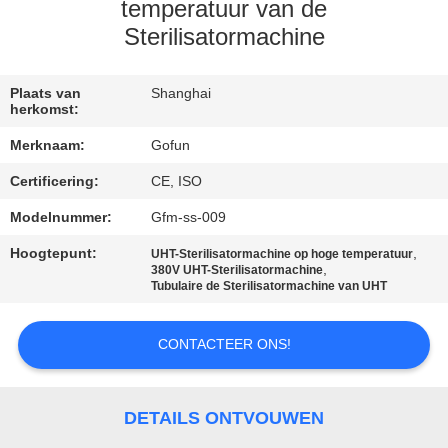
temperatuur van de
FABRIEKSREIS
Sterilisatormachine
KWALITEITSCONTROLE
Plaats van
Shanghai
herkomst:
Merknaam:
Gofun
CONTACTEER
Certificering:
CE, ISO
ONS
Modelnummer:
Gfm-ss-009
NIEUWS
Hoogtepunt:
,
UHT-Sterilisatormachine op hoge temperatuur
,
380V UHT-Sterilisatormachine
Tubulaire de Sterilisatormachine van UHT
GEVALLEN
CONTACTEER ONS!
VERZOEK
OM
DETAILS ONTVOUWEN