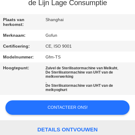
de Lijn Lage Consumptie
FABRIEKSREIS
Plaats van
Shanghai
herkomst:
KWALITEITSCONTROLE
Merknaam:
Gofun
Certificering:
CE, ISO 9001
CONTACTEER
ONS
Modelnummer:
Gfm-TS
Hoogtepunt:
,
Zuivel de Sterilisatormachine van Melkuht
De Sterilisatormachine van UHT van de
NIEUWS
melkverwerking
,
De Sterilisatormachine van UHT van de
melkyoghurt
GEVALLEN
CONTACTEER ONS!
VERZOEK
OM
DETAILS ONTVOUWEN