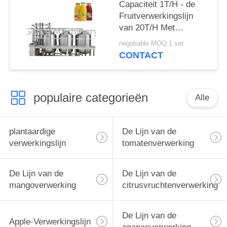
Capaciteit 1T/H - de
Fruitverwerkingslijn
van 20T/H Met
Ingebouwd CIP-
negotiable MOQ:1 set
Systeem
CONTACT
populaire categorieën
Alle
plantaardige
De Lijn van de
verwerkingslijn
tomatenverwerking
De Lijn van de
De Lijn van de
mangoverwerking
citrusvruchtenverwerking
De Lijn van de
Apple-Verwerkingslijn