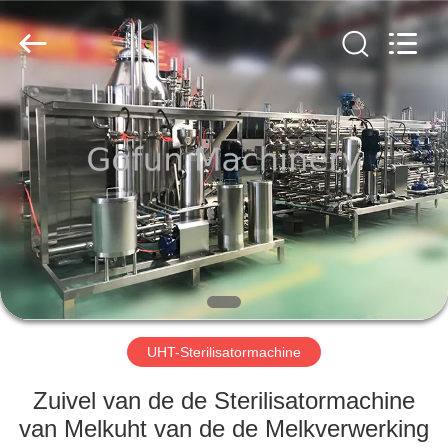
Gofun
Machinery
Co.,
Ltd..
All
Rights
Reserved.
HUIS
PRODUCTEN
VIDEOS
VR-
SHOW
UHT-Sterilisatormachine
ONGEVEER
Zuivel van de de Sterilisatormachine
ONS
van Melkuht van de de Melkverwerking