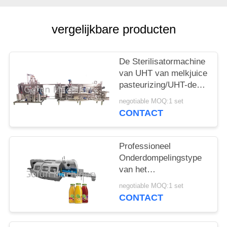
EEN
CITAAT
vergelijkbare producten
SITEMAP
De Sterilisatormachine
van UHT van melkjuice
PRIVACYBELEID
pasteurizing/UHT-de
Installatie van de
negotiable MOQ:1 set
Melkverwerking
CONTACT
Professioneel
Onderdompelingstype
van het
Sterilisatorwater
negotiable MOQ:1 set
Pasteuriserende en
CONTACT
Koeltunnel