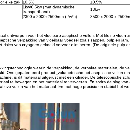
or elke zak
±0.5%
±0.5%
1kw/6.5kw (met dynamische
13kw
transportband)
2300 x 2000x2500mm (I*w*h)
3500 x 2000 x 2500m
l ontworpen voor het vloeibare aseptische vullen. Met kleine vloerruimt
septische verpakking van vloeibaar voedsel zoals sappen, pulp en jam.
 risico van cryogeen gekoeld vervoer elimineren. (De originele pulp 
kingstechnologie waarin de verpakking, de verpakte materialen, de ve
ld. Ons gepatenteerd product „volumetrische het aseptische vullen mac
chine, is dit materiaal uitgerust met een cilinder. De telescopische sc
eriaal te bewegen en het materiaal te vervoeren. En zodra de slag van 
tieve vullen van het materiaal. En met hoge precisie en stabiel het wer