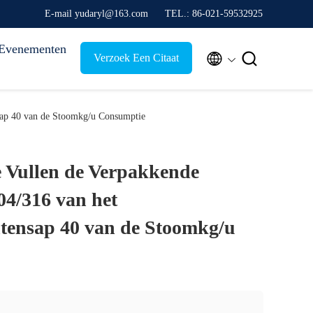
E-mail yudaryl@163.com
TEL.: 86-021-59532925
Evenementen


Verzoek Een Citaat
sap 40 van de Stoomkg/u Consumptie
e Vullen de Verpakkende
4/316 van het
tensap 40 van de Stoomkg/u