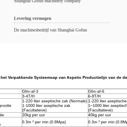
Shanghai Gofun machinery company
Levering vermogen
De machinesbedrijf van Shanghai Gofun
t het Verpakkende Systeemsap van Aspetic Productielijn van de d
Gfm-af-3
Gfm-af-6
3-4T/H
6-8T/H
1-220 liter aseptische zak (Normale)
1-220 liter aseptisch
rootte
1-1000 liter aseptische zak
1~1000 liter aseptisc
(Facultatieve)
(Facultatieve)
ie
20kg per uur
40kg per uur
e
0.3m ³ per min (0.8Mpa)
0.3m ³ per min (0.8M
e