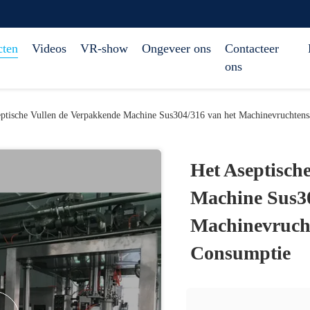
cten
Videos
VR-show
Ongeveer ons
Contacteer
ons
eptische Vullen de Verpakkende Machine Sus304/316 van het Machinevruchten
Het Aseptisch
Machine Sus30
Machinevruch
Consumptie