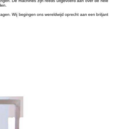
vangen. De machines zijn reeds uitgevoerd aan over de hele
den.
agen. Wij begingen ons wereldwijd oprecht aan een briljant