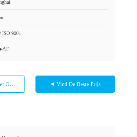
nghai
un
/ ISO 9001
m-AF
et Ons Op
Vind De Beste Prijs