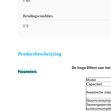
1 set
Betalingscondities
T/T
Productbeschrijving
De hoge Effect van he
Parameters
Model
Capaciteit
Aseptische zakg
Stoomconsumpt
Samengeperst
luchtconsumpti