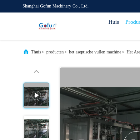
Shanghai Gofun Machinery Co., Ltd.
Huis
Produ
Thuis
>
producten
>
het aseptische vullen machine
>
Het As