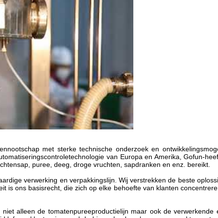
nootschap met sterke technische onderzoek en ontwikkelingsmogeli
atiseringscontroletechnologie van Europa en Amerika, Gofun-heeft h
chtensap, puree, deeg, droge vruchten, sapdranken en enz. bereikt.
taardige verwerking en verpakkingslijn. Wij verstrekken de beste oplos
eit is ons basisrecht, die zich op elke behoefte van klanten concentre
or niet alleen de tomatenpureeproductielijn maar ook de verwerkende 