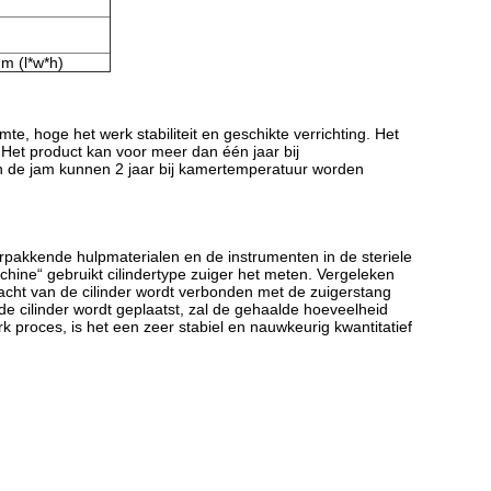
m (l*w*h)
e, hoge het werk stabiliteit en geschikte verrichting. Het
 Het product kan voor meer dan één jaar bij
en de jam kunnen 2 jaar bij kamertemperatuur worden
rpakkende hulpmaterialen en de instrumenten in de steriele
hine“ gebruikt cilindertype zuiger het meten. Vergeleken
hacht van de cilinder wordt verbonden met de zuigerstang
de cilinder wordt geplaatst, zal de gehaalde hoeveelheid
k proces, is het een zeer stabiel en nauwkeurig kwantitatief