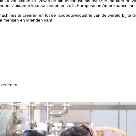
id lof van klanten in zowel de binnenlandse als overzee markten ont
 landen, Zuidamerikaanse landen en zelfs Europese en Amerikaanse lan
achines te creëren en tot de landbouwindustrie van de wereld bij te dr
lle mensen en vrienden van!
 verlenen