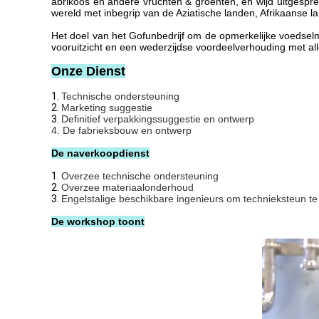
abrikoos en andere vruchten & groenten, en wijd uitgespre
wereld met inbegrip van de Aziatische landen, Afrikaanse
Het doel van het Gofunbedrijf om de opmerkelijke voedselm
vooruitzicht en een wederzijdse voordeelverhouding met a
Onze Dienst
1.
Technische ondersteuning
2.
Marketing suggestie
3.
Definitief verpakkingssuggestie en ontwerp
4. De fabrieksbouw en ontwerp
De naverkoopdienst
1.
Overzee technische ondersteuning
2.
Overzee materiaalonderhoud
3.
Engelstalige beschikbare ingenieurs om technieksteun te
De workshop toont