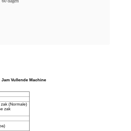
60 dagen
e Jam Vullende Machine
e zak (Normale)
he zak
pa)