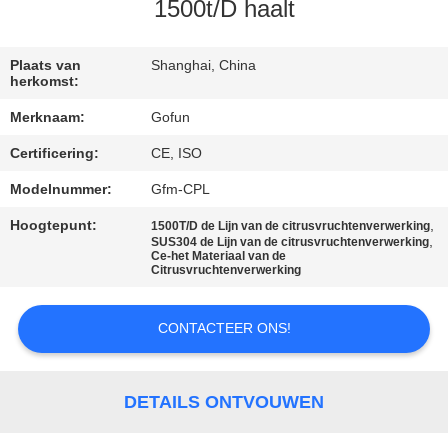
1500t/D haalt
FABRIEKSREIS
Plaats van
Shanghai, China
herkomst:
KWALITEITSCONTROLE
Merknaam:
Gofun
Certificering:
CE, ISO
CONTACTEER
ONS
Modelnummer:
Gfm-CPL
Hoogtepunt:
,
1500T/D de Lijn van de citrusvruchtenverwerking
,
SUS304 de Lijn van de citrusvruchtenverwerking
NIEUWS
Ce-het Materiaal van de
Citrusvruchtenverwerking
GEVALLEN
CONTACTEER ONS!
VERZOEK
DETAILS ONTVOUWEN
OM