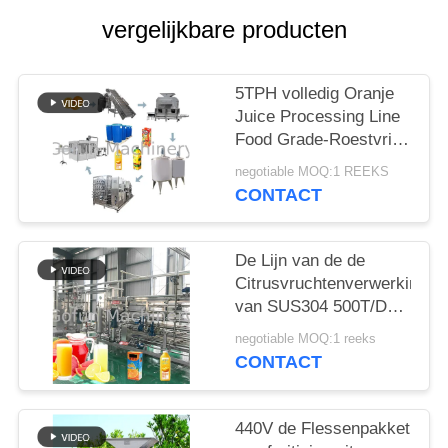
EEN
vergelijkbare producten
CITAAT
SITEMAP
5TPH volledig Oranje
Juice Processing Line
Food Grade-Roestvrij
PRIVACYBELEID
staal 304
negotiable MOQ:1 REEKS
CONTACT
De Lijn van de de
Citrusvruchtenverwerking
van SUS304 500T/D
Automatisch Juice
negotiable MOQ:1 reeks
Extracting
CONTACT
440V de Flessenpakket