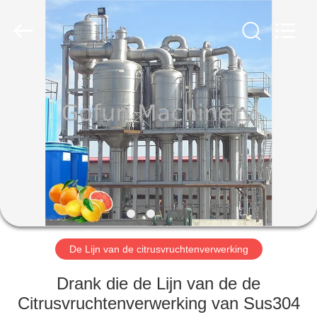
Gofun
Machinery
Co.,
Ltd..
All
Rights
Reserved.
HUIS
PRODUCTEN
VIDEOS
VR-
SHOW
De Lijn van de citrusvruchtenverwerking
ONGEVEER
Drank die de Lijn van de de
ONS
Citrusvruchtenverwerking van Sus304