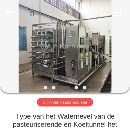
Gofun
Machinery
Co.,
Ltd..
All
Rights
Reserved.
HUIS
PRODUCTEN
VIDEOS
VR-
SHOW
UHT-Sterilisatormachine
ONGEVEER
Type van het Waternevel van de
ONS
pasteuriserende en Koeltunnel het