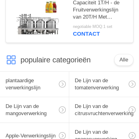
Capaciteit 1T/H - de
Fruitverwerkingslijn
van 20T/H Met
Ingebouwd CIP-
negotiable MOQ:1 set
Systeem
CONTACT
populaire categorieën
Alle
plantaardige
De Lijn van de
verwerkingslijn
tomatenverwerking
De Lijn van de
De Lijn van de
mangoverwerking
citrusvruchtenverwerking
De Lijn van de
Apple-Verwerkingslijn