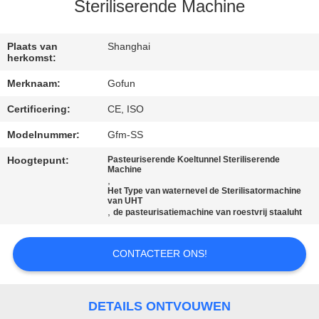
Steriliserende Machine
FABRIEKSREIS
Plaats van
Shanghai
herkomst:
KWALITEITSCONTROLE
Merknaam:
Gofun
Certificering:
CE, ISO
CONTACTEER
ONS
Modelnummer:
Gfm-SS
Hoogtepunt:
Pasteuriserende Koeltunnel Steriliserende
Machine
NIEUWS
,
Het Type van waternevel de Sterilisatormachine
van UHT
,
de pasteurisatiemachine van roestvrij staaluht
GEVALLEN
CONTACTEER ONS!
VERZOEK
OM
DETAILS ONTVOUWEN