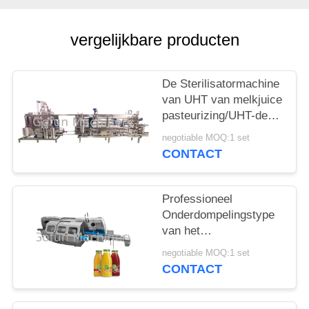
EEN
CITAAT
vergelijkbare producten
SITEMAP
De Sterilisatormachine
van UHT van melkjuice
PRIVACYBELEID
pasteurizing/UHT-de
Installatie van de
negotiable MOQ:1 set
Melkverwerking
CONTACT
Professioneel
Onderdompelingstype
van het
Sterilisatorwater
negotiable MOQ:1 set
Pasteuriserende en
CONTACT
Koeltunnel