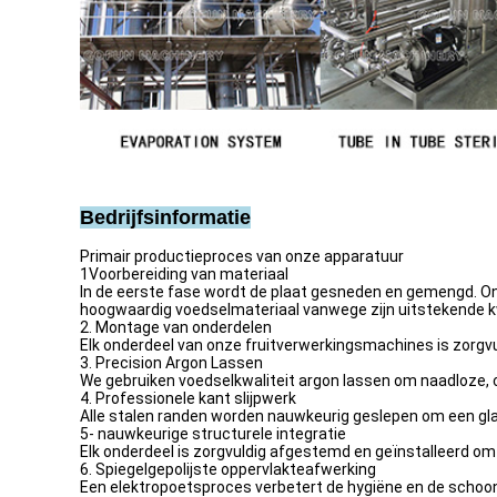
Bedrijfsinformatie
Primair productieproces van onze apparatuur
1Voorbereiding van materiaal
In de eerste fase wordt de plaat gesneden en gemengd. On
hoogwaardig voedselmateriaal vanwege zijn uitstekende kw
2. Montage van onderdelen
Elk onderdeel van onze fruitverwerkingsmachines is zorgv
3. Precision Argon Lassen
We gebruiken voedselkwaliteit argon lassen om naadloze,
4. Professionele kant slijpwerk
Alle stalen randen worden nauwkeurig geslepen om een glad,
5- nauwkeurige structurele integratie
Elk onderdeel is zorgvuldig afgestemd en geïnstalleerd om 
6. Spiegelgepolijste oppervlakteafwerking
Een elektropoetsproces verbetert de hygiëne en de schoo