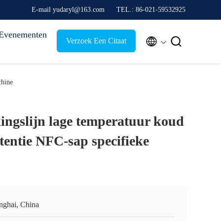
E-mail yudaryl@163.com
TEL.: 86-021-59532925
Evenementen


Verzoek Een Citaat
chine
ingslijn lage temperatuur koud
tentie NFC-sap specifieke
nghai, China