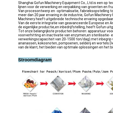
Shanghai Gofun Machinery Equipment Co., Ltd.is een op te
lijnen voor de verwerking en verpakking van groenten en fru
Van procesontwerp en -optimalisatie, fabrieksopstelling 
meer dan 20 jaar ervaring in de industrie, Gofun Machiner
Machinery heeft uitgebreide technische ervaring opgedaan 
Van de eerste integratie van geavanceerde Europese en A
de eigenlijke productie,en inbedrijfstelling, heeft Gofun u
Tot onze belangrijkste producten behoren: apparatuur voor
voorverhitting en inactivatie van enzymen,en sterilisatie
verwerkingscapaciteit van 20-1500 ton/dag).met inbegrip v
ananassen, kokosnoten, pompoenen, selderij en wortels.D
van de klant, het bieden van optimale oplossingen en het 
Stroomdiagram