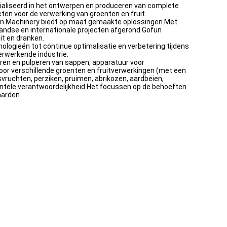
ialiseerd in het ontwerpen en produceren van complete
cten voor de verwerking van groenten en fruit.
ofun Machinery biedt op maat gemaakte oplossingen.Met
landse en internationale projecten afgerond.Gofun
it en dranken.
gieën tot continue optimalisatie en verbetering tijdens
verwerkende industrie.
eren en pulperen van sappen, apparatuur voor
voor verschillende groenten en fruitverwerkingen (met een
vruchten, perziken, pruimen, abrikozen, aardbeien,
ntele verantwoordelijkheid.Het focussen op de behoeften
aarden.