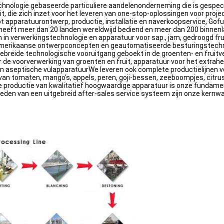
chnologie gebaseerde particuliere aandelenonderneming die is gespec
it, die zich inzet voor het leveren van one-stop-oplossingen voor proje
tot apparatuurontwerp, productie, installatie en naverkoopservice, G
y heeft meer dan 20 landen wereldwijd bediend en meer dan 200 binnen
in verwerkingstechnologie en apparatuur voor sap., jam, gedroogd fru
merikaanse ontwerpconcepten en geautomatiseerde besturingstechnolo
itgebreide technologische vooruitgang geboekt in de groenten- en fruit
 de voorverwerking van groenten en fruit, apparatuur voor het extrah
- en aseptische vulapparatuurWe leveren ook complete productielijnen 
an tomaten, mango's, appels, peren, goji-bessen, zeeboompjes, citrus
e productie van kwalitatief hoogwaardige apparatuur is onze fundame
bieden van een uitgebreid after-sales service systeem zijn onze kernw