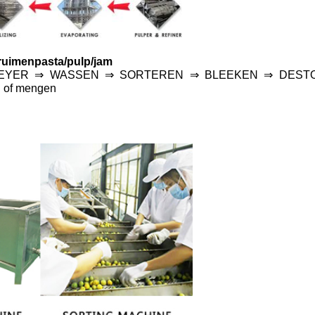
pruimenpasta/pulp/jam
VEYER ⇒ WASSEN ⇒ SORTEREN ⇒ BLEEKEN ⇒ DEST
of mengen