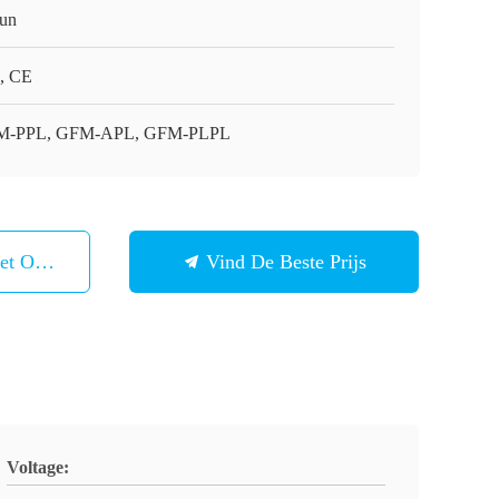
un
, CE
M-PPL, GFM-APL, GFM-PLPL
et Ons Op
Vind De Beste Prijs
Voltage: