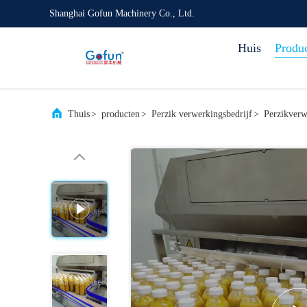
Shanghai Gofun Machinery Co., Ltd.
Huis
Produ
Thuis
>
producten
>
Perzik verwerkingsbedrijf
>
Perzikverw