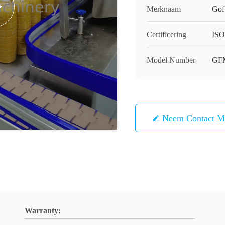
Merknaam
Gof
Certificering
ISO
Model Number
GF
Neem Contact M
Warranty: