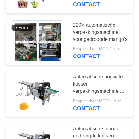
CONTACT
FABRIEKSREIS
220V automatische
241
KWALITEITSCONTROLE
verpakkingsmachine
De Lijn van de
voor gedroogde mango's
CONTACTEER
mangoverwerking
Bespreekbaar MOQ:1 stuk
CONTACT
ONS
Automatische popsicle
NIEUWS
kussen
verpakkingsmachine en
47
GEVALLEN
kussen type flow pack
Bespreekbaar MOQ:1 stuk
De Lijn van de
machine
CONTACT
citrusvruchtenverwerkin
VERZOEK
OM
Automatische mango
gedroogde kussen