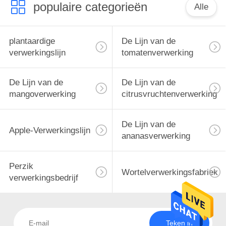
populaire categorieën
Alle
22
plantaardige
De Lijn van de
Perzik
verwerkingslijn
tomatenverwerking
verwerkingsbedrijf
De Lijn van de
De Lijn van de
mangoverwerking
citrusvruchtenverwerking
De Lijn van de
Apple-Verwerkingslijn
15
ananasverwerking
Wortelverwerkingsfabrie
Perzik
Wortelverwerkingsfabriek
verwerkingsbedrijf
Teken in