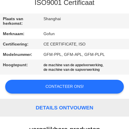
ISO9001 Certificaat
FABRIEKSREIS
Plaats van
Shanghai
herkomst:
KWALITEITSCONTROLE
Merknaam:
Gofun
Certificering:
CE CERTIFICATE, ISO
CONTACTEER
ONS
Modelnummer:
GFM-PPL, GFM-APL, GFM-PLPL
Hoogtepunt:
,
de machine van de appelverwerking
de machine van de sapverwerking
NIEUWS
CONTACTEER ONS!
GEVALLEN
DETAILS ONTVOUWEN
VERZOEK
OM