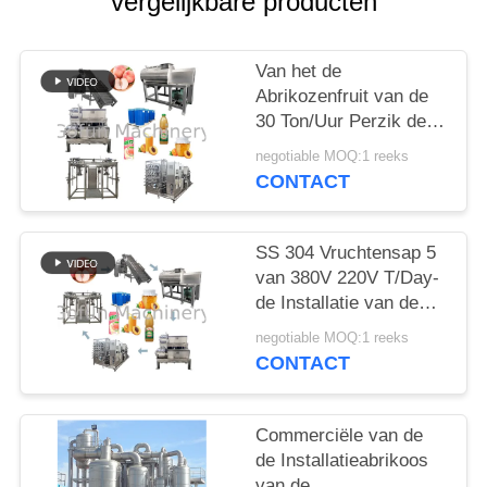
EEN
vergelijkbare producten
CITAAT
Van het de
Abrikozenfruit van de
SITEMAP
30 Ton/Uur Perzik de
Ontpittermachine
negotiable MOQ:1 reeks
PRIVACYBELEID
CONTACT
SS 304 Vruchtensap 5
van 380V 220V T/Day-
de Installatie van de
Perzikverwerking
negotiable MOQ:1 reeks
CONTACT
Commerciële van de
de Installatieabrikoos
van de