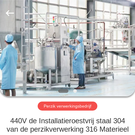
Gofun
Machinery
Co.,
Ltd..
All
Rights
Reserved.
HUIS
PRODUCTEN
VIDEOS
VR-
SHOW
Perzik verwerkingsbedrijf
ONGEVEER
440V de Installatieroestvrij staal 304
ONS
van de perzikverwerking 316 Materieel