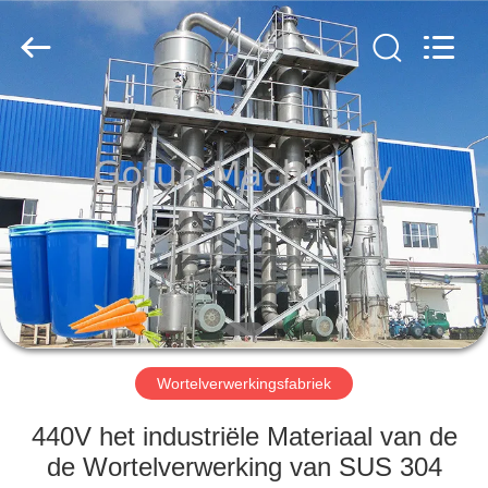
Gofun
Machinery
Co.,
Ltd..
All
Rights
Reserved.
HUIS
PRODUCTEN
VIDEOS
VR-
SHOW
Wortelverwerkingsfabriek
ONGEVEER
440V het industriële Materiaal van de
ONS
de Wortelverwerking van SUS 304