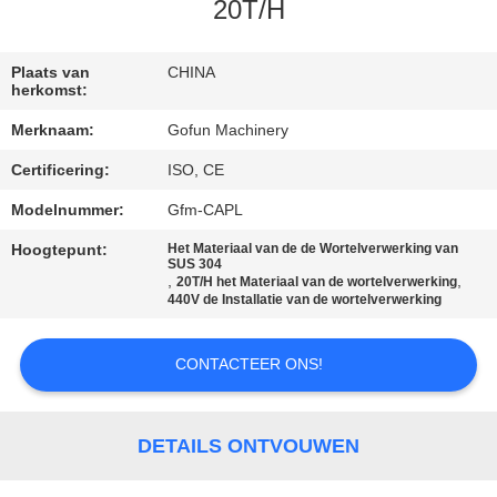
20T/H
FABRIEKSREIS
Plaats van
CHINA
herkomst:
KWALITEITSCONTROLE
Merknaam:
Gofun Machinery
Certificering:
ISO, CE
CONTACTEER
ONS
Modelnummer:
Gfm-CAPL
Hoogtepunt:
Het Materiaal van de de Wortelverwerking van
SUS 304
NIEUWS
,
,
20T/H het Materiaal van de wortelverwerking
440V de Installatie van de wortelverwerking
GEVALLEN
CONTACTEER ONS!
VERZOEK
DETAILS ONTVOUWEN
OM