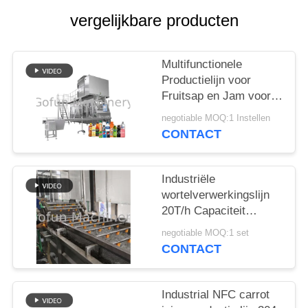
EEN
vergelijkbare producten
CITAAT
SITEMAP
Multifunctionele
Productielijn voor
Fruitsap en Jam voor
PRIVACYBELEID
Wortelverwerkingsfabrieken
negotiable MOQ:1 Instellen
CONTACT
Industriële
wortelverwerkingslijn
20T/h Capaciteit
SUS304 roestvrij staal
negotiable MOQ:1 set
CONTACT
Industrial NFC carrot