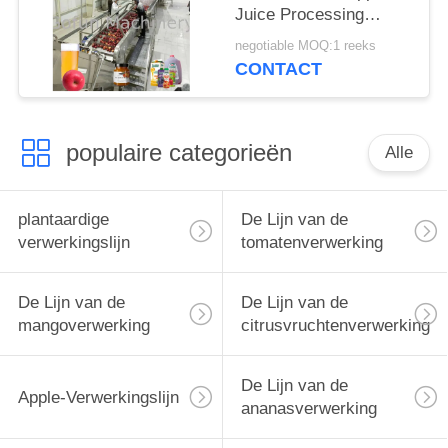
Juice Processing
Machine 0.5T/H -
negotiable MOQ:1 reeks
30T/H
CONTACT
populaire categorieën
Alle
plantaardige
De Lijn van de
verwerkingslijn
tomatenverwerking
De Lijn van de
De Lijn van de
mangoverwerking
citrusvruchtenverwerking
De Lijn van de
Apple-Verwerkingslijn
ananasverwerking