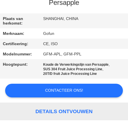
Persapple
FABRIEKSREIS
Plaats van
SHANGHAI, CHINA
herkomst:
KWALITEITSCONTROLE
Merknaam:
Gofun
Certificering:
CE, ISO
CONTACTEER
ONS
Modelnummer:
GFM-APL, GFM-PPL
Hoogtepunt:
,
Koude de Verwerkingslijn van Persapple
,
SUS 304 Fruit Juice Processing Line
NIEUWS
20T/D fruit Juice Processing Line
GEVALLEN
CONTACTEER ONS!
VERZOEK
DETAILS ONTVOUWEN
OM