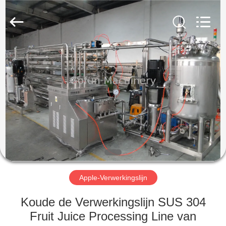
Gofun
Machinery
Co.,
Ltd..
All
Rights
Reserved.
HUIS
PRODUCTEN
VIDEOS
VR-
SHOW
Apple-Verwerkingslijn
ONGEVEER
Koude de Verwerkingslijn SUS 304
ONS
Fruit Juice Processing Line van