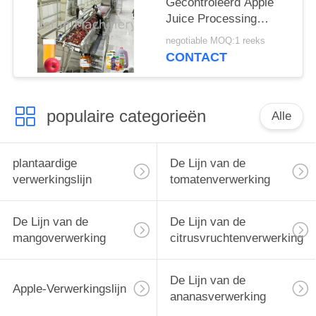
Gecontroleerd Apple
Juice Processing
Machine 0.5T/H -
negotiable MOQ:1 reeks
30T/H
CONTACT
populaire categorieën
Alle
plantaardige
De Lijn van de
verwerkingslijn
tomatenverwerking
De Lijn van de
De Lijn van de
mangoverwerking
citrusvruchtenverwerking
De Lijn van de
Apple-Verwerkingslijn
ananasverwerking