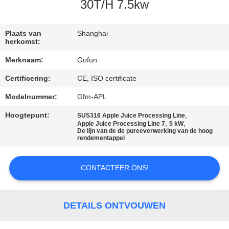
30T/H 7.5kw
FABRIEKSREIS
Plaats van
Shanghai
herkomst:
KWALITEITSCONTROLE
Merknaam:
Gofun
Certificering:
CE, ISO certificate
CONTACTEER
ONS
Modelnummer:
Gfm-APL
Hoogtepunt:
,
SUS316 Apple Juice Processing Line
,
,
Apple Juice Processing Line 7
5 kW
NIEUWS
De lijn van de de pureeverwerking van de hoog
rendementappel
GEVALLEN
CONTACTEER ONS!
VERZOEK
DETAILS ONTVOUWEN
OM