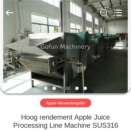
Gofun
Machinery
Co.,
Ltd..
All
Rights
Reserved.
HUIS
PRODUCTEN
VIDEOS
VR-
SHOW
Apple-Verwerkingslijn
ONGEVEER
Hoog rendement Apple Juice
ONS
Processing Line Machine SUS316