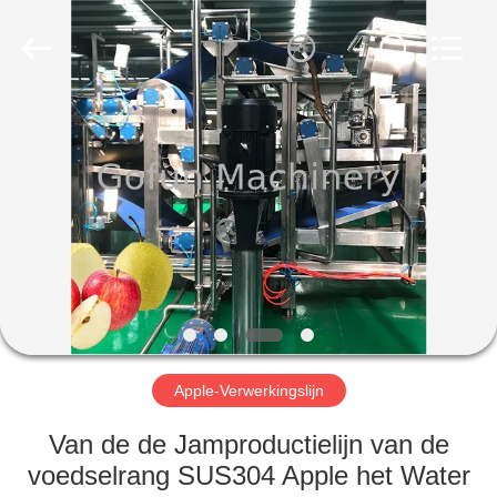
Gofun
Machinery
Co.,
Ltd..
All
Rights
Reserved.
HUIS
PRODUCTEN
VIDEOS
VR-
SHOW
Apple-Verwerkingslijn
ONGEVEER
Van de de Jamproductielijn van de
ONS
voedselrang SUS304 Apple het Water