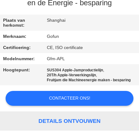
en de Energie - besparing
FABRIEKSREIS
Plaats van
Shanghai
herkomst:
KWALITEITSCONTROLE
Merknaam:
Gofun
Certificering:
CE, ISO certificate
CONTACTEER
ONS
Modelnummer:
Gfm-APL
Hoogtepunt:
,
SUS304 Apple-Jamproductielijn
,
20T/h Apple-Verwerkingslijn
NIEUWS
Fruitjam die Machineenergie maken - besparing
GEVALLEN
CONTACTEER ONS!
VERZOEK
DETAILS ONTVOUWEN
OM