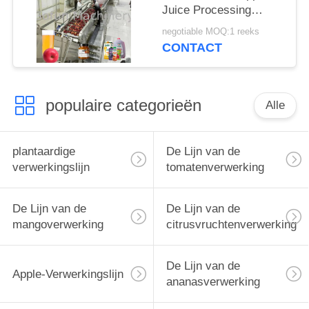
Juice Processing
Machine 0.5T/H -
negotiable MOQ:1 reeks
30T/H
CONTACT
populaire categorieën
Alle
plantaardige
De Lijn van de
verwerkingslijn
tomatenverwerking
De Lijn van de
De Lijn van de
mangoverwerking
citrusvruchtenverwerking
De Lijn van de
Apple-Verwerkingslijn
ananasverwerking