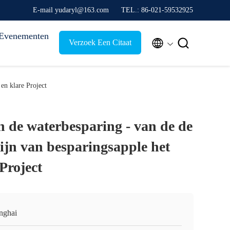
E-mail yudaryl@163.com
TEL.: 86-021-59532925
Evenementen


Verzoek Een Citaat
en klare Project
n de waterbesparing - van de de
ijn van besparingsapple het
Project
nghai