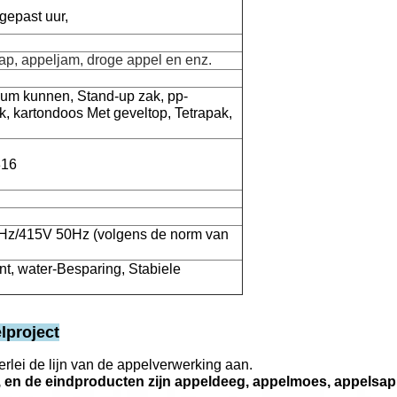
gepast uur,
ap, appeljam, droge appel en enz.
ium kunnen, Stand-up zak, pp-
uik, kartondoos Met geveltop, Tetrapak,
316
Hz/415V 50Hz (volgens de norm van
t, water-Besparing, Stabiele
lproject
rlei de lijn van de appelverwerking aan.
., en de eindproducten zijn appeldeeg, appelmoes, appelsap