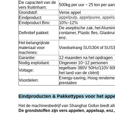
De capaciteit van de
500kg per uur ~ 25 ton per aan
vers fruitinham:
Grondstof:
Verse appel
appelpulp, appelpuree, appels
Eindproduct:
Eindproduct Brix:
10%~12%
De aseptische zak, het Alumin
Definitief pakket:
container, Plastic fles, Glaskr
enz.
Het belangrijkste
materiaal voor
Voedselrang SUS304 of SUS
machines:
Garantie:
12 maanden na het opdragen
Nodig exploitant:
Ongeveer 10~12 personen
regelbare 380V 50Hz/110V 60
Voltage:
het land van de cliënt)
Energy-saving, Hoog rendemen
Voordelen:
prestaties
Eindproducten & Pakkettypes voor het appe
Het de machinesbedrijf van Shanghai Gofun biedt alle
De grondstoffen zijn vers appelen, appelsap, enz