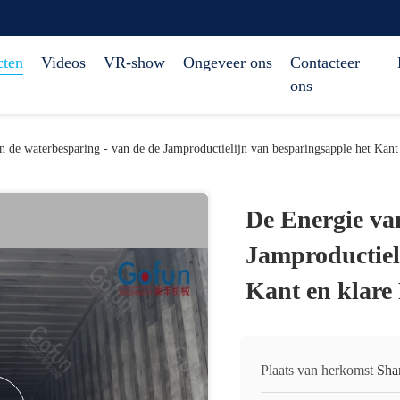
cten
Videos
VR-show
Ongeveer ons
Contacteer
ons
 de waterbesparing - van de de Jamproductielijn van besparingsapple het Kant 
De Energie va
Jamproductiel
Kant en klare 
Plaats van herkomst
Sha