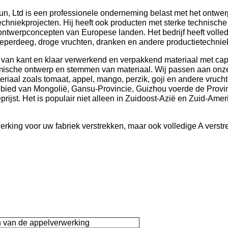
, Ltd is een professionele onderneming belast met het ontwerp
 techniekprojecten. Hij heeft ook producten met sterke technisc
twerpconcepten van Europese landen. Het bedrijf heeft volled
eperdeeg, droge vruchten, dranken en andere productietechnie
g van kant en klaar verwerkend en verpakkend materiaal met cap
mische ontwerp en stemmen van materiaal. Wij passen aan onze 
eriaal zoals tomaat, appel, mango, perzik, goji en andere vruch
ied van Mongolië, Gansu-Provincie, Guizhou voerde de Provinci
prijst. Het is populair niet alleen in Zuidoost-Azië en Zuid-Am
erking voor uw fabriek verstrekken, maar ook volledige A verstr
jn van de appelverwerking