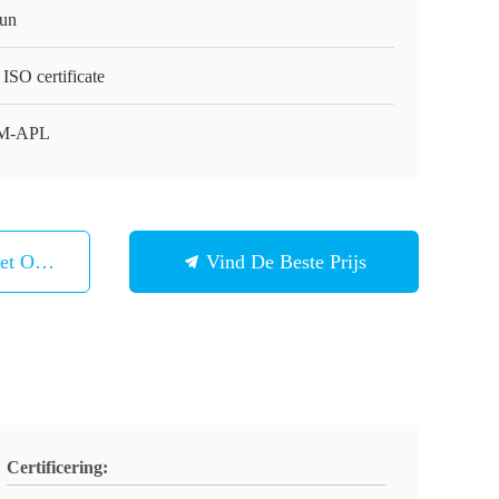
un
ISO certificate
M-APL
et Ons Op
Vind De Beste Prijs
Certificering: