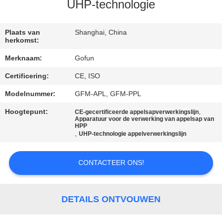
UHP-technologie
FABRIEKSREIS
Plaats van
Shanghai, China
herkomst:
KWALITEITSCONTROLE
Merknaam:
Gofun
Certificering:
CE, ISO
CONTACTEER
ONS
Modelnummer:
GFM-APL, GFM-PPL
Hoogtepunt:
,
CE-gecertificeerde appelsapverwerkingslijn
Apparatuur voor de verwerking van appelsap van
NIEUWS
HPP
,
UHP-technologie appelverwerkingslijn
GEVALLEN
CONTACTEER ONS!
VERZOEK
DETAILS ONTVOUWEN
OM