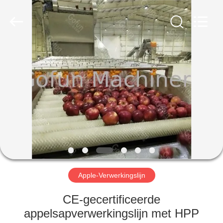
Gofun
Machinery
Co.,
Ltd..
All
Rights
Reserved.
HUIS
PRODUCTEN
VIDEOS
VR-
SHOW
Apple-Verwerkingslijn
ONGEVEER
CE-gecertificeerde
ONS
appelsapverwerkingslijn met HPP