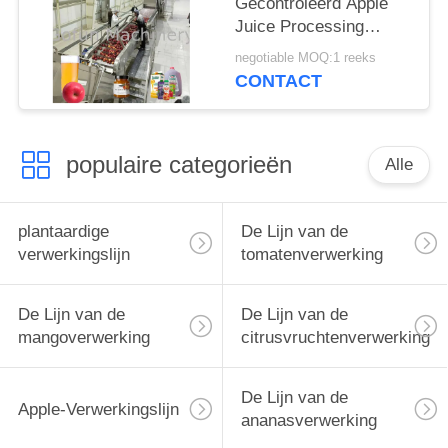
Gecontroleerd Apple
Juice Processing
Machine 0.5T/H -
negotiable MOQ:1 reeks
30T/H
CONTACT
populaire categorieën
Alle
plantaardige
De Lijn van de
verwerkingslijn
tomatenverwerking
De Lijn van de
De Lijn van de
mangoverwerking
citrusvruchtenverwerking
De Lijn van de
Apple-Verwerkingslijn
ananasverwerking