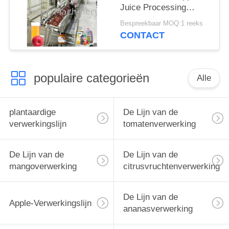
Juice Processing
Machine 0.5T/H -
Bespreekbaar MOQ:1 reeks
30T/H
CONTACT
populaire categorieën
Alle
plantaardige
De Lijn van de
verwerkingslijn
tomatenverwerking
De Lijn van de
De Lijn van de
mangoverwerking
citrusvruchtenverwerking
De Lijn van de
Apple-Verwerkingslijn
ananasverwerking