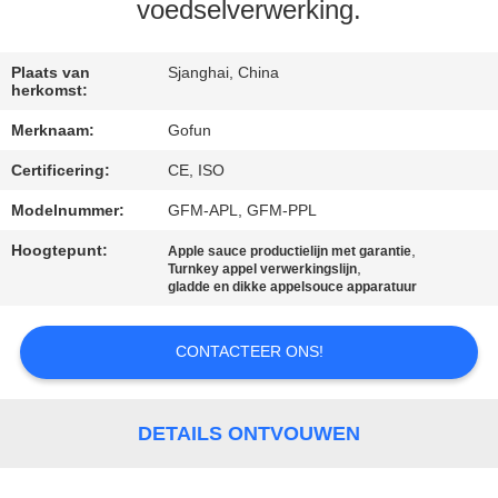
voedselverwerking.
FABRIEKSREIS
Plaats van
Sjanghai, China
herkomst:
KWALITEITSCONTROLE
Merknaam:
Gofun
Certificering:
CE, ISO
CONTACTEER
ONS
Modelnummer:
GFM-APL, GFM-PPL
Hoogtepunt:
,
Apple sauce productielijn met garantie
,
Turnkey appel verwerkingslijn
NIEUWS
gladde en dikke appelsouce apparatuur
GEVALLEN
CONTACTEER ONS!
VERZOEK
DETAILS ONTVOUWEN
OM