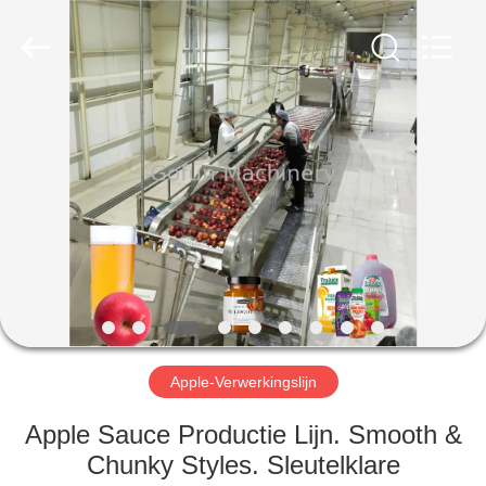
Gofun
Machinery
Co.,
Ltd..
All
Rights
Reserved.
HUIS
PRODUCTEN
VIDEOS
VR-
SHOW
Apple-Verwerkingslijn
ONGEVEER
Apple Sauce Productie Lijn. Smooth &
ONS
Chunky Styles. Sleutelklare