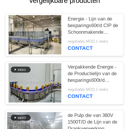
EEN
vergelijkbare producten
CITAAT
Energie - Lijn van de
besparings60t/d CIP de
SITEMAP
Schoonmakende
Fruitverwerking
negotiable MOQ:1 reeks
PRIVACYBELEID
CONTACT
Verpakkende Energie -
de Productielijn van de
besparings600t/d
Drank
negotiable MOQ:1 reeks
CONTACT
de Pulp die van 380V
1500T/D de Lijn van de
Drankverwerking