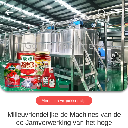
Gofun
Machinery
Co.,
Ltd..
All
Rights
Reserved.
HUIS
PRODUCTEN
VIDEOS
VR-
SHOW
Meng- en verpakkingslijn
ONGEVEER
Milieuvriendelijke de Machines van de
ONS
de Jamverwerking van het hoge