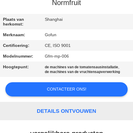
Normfruit
FABRIEKSREIS
Plaats van
Shanghai
herkomst:
KWALITEITSCONTROLE
Merknaam:
Gofun
Certificering:
CE, ISO 9001
CONTACTEER
ONS
Modelnummer:
Gfm-mp-006
Hoogtepunt:
,
de machines van de tomatensausinstallatie
de machines van de vruchtensapverwerking
NIEUWS
CONTACTEER ONS!
GEVALLEN
DETAILS ONTVOUWEN
VERZOEK
OM