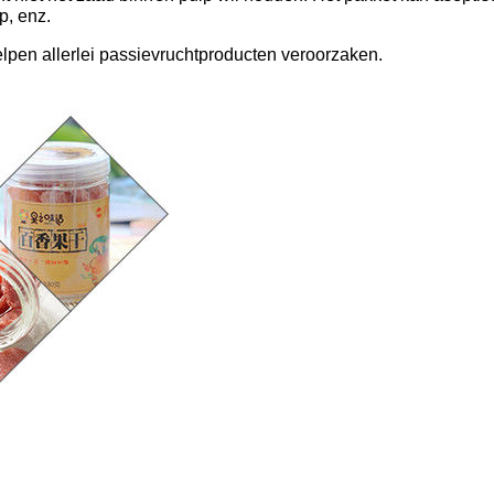
p, enz.
lpen allerlei passievruchtproducten veroorzaken.