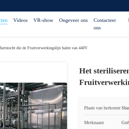
cten
Videos
VR-show
Ongeveer ons
Contacteer
ons
 Hartstocht die de Fruitverwerkingslijn halen van 440V
Het steriliser
Fruitverwerki
Plaats van herkomst
Sha
Merknaam
Gof