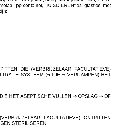
t metaal, pp-container, HUISDIERENfles, glasfles, met
ijn:
TTEN DIE (VERBRIJZELAAR FACULTATIEVE)
TRATIE SYSTEEM (⇒ DIE ⇒ VERDAMPEN) HET
DIE HET ASEPTISCHE VULLEN ⇒ OPSLAG ⇒ OF
RBRIJZELAAR FACULTATIEVE) ONTPITTEN
NGEN STERILISEREN