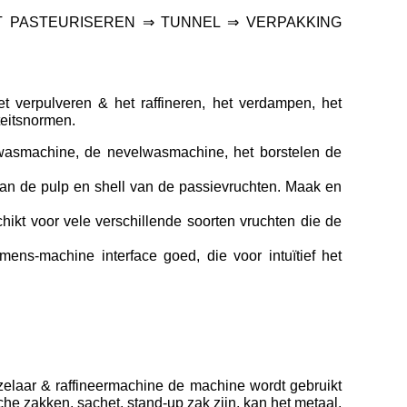
T PASTEURISEREN ⇒ TUNNEL ⇒ VERPAKKING
et verpulveren & het raffineren, het verdampen, het
teitsnormen.
wasmachine, de nevelwasmachine, het borstelen de
van de pulp en shell van de passievruchten. Maak en
ikt voor vele verschillende soorten vruchten die de
ns-machine interface goed, die voor intuïtief het
jzelaar & raffineermachine de machine wordt gebruikt
he zakken, sachet, stand-up zak zijn, kan het metaal,