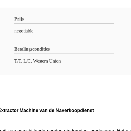
Prijs
negotiable
Betalingscondities
T/T, L/C, Western Union
 Extractor Machine van de Naverkoopdienst
ruit aan verschillende soorten eindproduct produceren. Het ei