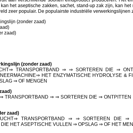
, kan het aseptische zakken, sachet, stand-up zak zijn, kan he
reld zeer populair. De populairste industriële verwerkingslijnen z
ingslijn (zonder zaad)
zaad)
er zaad)
kingslijn (zonder zaad)
HT⇒ TRANSPORTBAND ⇒ ⇒ SORTEREN DIE ⇒ ONTPI
NEERMACHINE⇒ HET ENZYMATISCHE HYDROLYSE & FIL
PSLAG ⇒ OF MENGEN
zaad)
⇒ TRANSPORTBAND ⇒ ⇒ SORTEREN DIE ⇒ ONTPITTEN 
der zaad)
UCHT⇒ TRANSPORTBAND ⇒ ⇒ SORTEREN DIE ⇒ (VE
IE HET ASEPTISCHE VULLEN ⇒ OPSLAG ⇒ OF HET ME