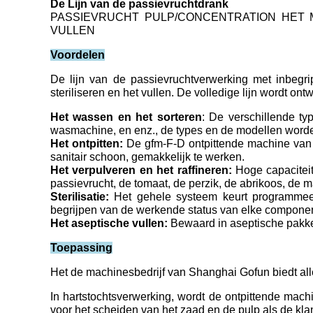
De Lijn van de passievruchtdrank
PASSIEVRUCHT PULP/CONCENTRATION HET 
VULLEN
Voordelen
De lijn van de passievruchtverwerking met inbegrip
steriliseren en het vullen. De volledige lijn wordt o
Het wassen en het sorteren
: De verschillende 
wasmachine, en enz., de types en de modellen worde
Het ontpitten:
De gfm-F-D ontpittende machine van h
sanitair schoon, gemakkelijk te werken.
Het verpulveren en het raffineren:
Hoge capaciteit
passievrucht, de tomaat, de perzik, de abrikoos, de 
Sterilisatie:
Het gehele systeem keurt programmeerb
begrijpen van de werkende status van elke component
Het aseptische vullen:
Bewaard in aseptische pakke
Toepassing
Het de machinesbedrijf van Shanghai Gofun biedt alle
In hartstochtsverwerking, wordt de ontpittende mach
voor het scheiden van het zaad en de pulp als de kla