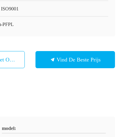
 ISO9001
m-PFPL
et Ons Op
Vind De Beste Prijs
model: