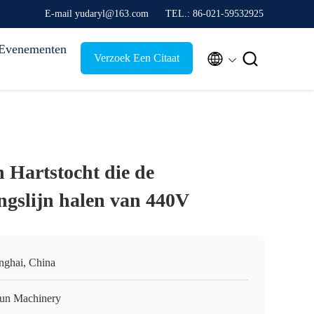
E-mail yudaryl@163.com
TEL.: 86-021-59532925
Evenementen


Verzoek Een Citaat
en Hartstocht die de
ngslijn halen van 440V
nghai, China
un Machinery