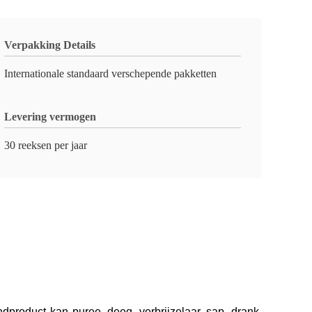
Verpakking Details
Internationale standaard verschepende pakketten
Levering vermogen
30 reeksen per jaar
ndproduct kan puree, deeg, verbrijzelaar, sap, drank,