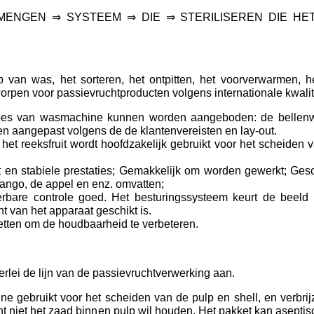
MENGEN ⇒ SYSTEEM ⇒ DIE ⇒ STERILISEREN DIE HE
 van was, het sorteren, het ontpitten, het voorverwarmen, h
ntworpen voor passievruchtproducten volgens internationale kwali
types van wasmachine kunnen worden aangeboden: de bellen
n aangepast volgens de de klantenvereisten en lay-out.
et reeksfruit wordt hoofdzakelijk gebruikt voor het scheiden 
 en stabiele prestaties; Gemakkelijk om worden gewerkt; Gesch
mango, de appel en enz. omvatten;
are controle goed. Het besturingssysteem keurt de beeld me
 van het apparaat geschikt is.
tten om de houdbaarheid te verbeteren.
rlei de lijn van de passievruchtverwerking aan.
ine gebruikt voor het scheiden van de pulp en shell, en verbri
nt niet het zaad binnen pulp wil houden. Het pakket kan aseptisc