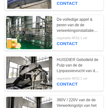
CONTACT
FABRIEKSREIS
De volledige appel &
KWALITEITSCONTROLE
peren van de de
verwerkingsinstallatie
van de sapproductielijn
CONTACTEER
negotiable MOQ:1 set
volledige automatische
CONTACT
ONS
machines
HUISDIER Gebotteld de
NIEUWS
Pulp van de de
Lijnpassievrucht van de
GEVALLEN
Vruchtensapverwerking
negotiable MOQ:1 set
Goed het Schoonmaken
CONTACT
Effect
VERZOEK
OM
380V / 220V van de de
Verwerkingslijn van het