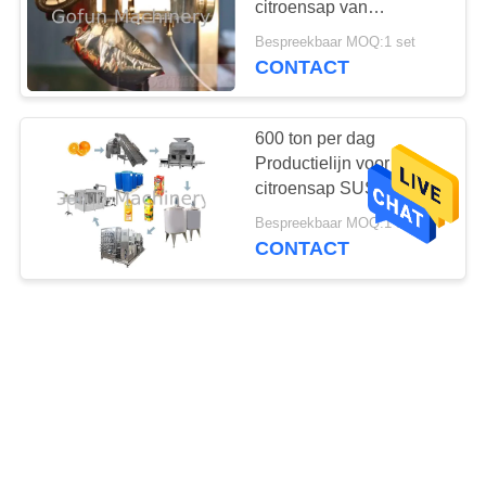
citroensap van
levensmiddelenkwaliteit
Bespreekbaar MOQ:1 set
CONTACT
600 ton per dag
Productielijn voor
citroensap SUS304
Speciale apparatuur
Bespreekbaar MOQ:1 set
voor citrusverwerkende
CONTACT
fabrieken
1000 ton/dag Oranjesap
productielijn SUS304
Speciale
productiemachine voor
Bespreekbaar MOQ:1 set
citrusverwerkingsinstallaties
CONTACT