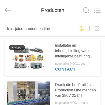
Gofun
Machinery
Co.,
Producten
Ltd..
All
Rights
Reserved.
HUIS
fruit juice production line
PRODUCTEN
Installatie en
inbedrijfstelling van de
VIDEOS
intelligente besturing
van de
negotiable MOQ:1 set
passievruchtensap-
VR-
CONTACT
productielijn en
SHOW
levenslang onderhoud
Drank die het Fruit Juice
ONGEVEER
Production Line mengen
van 380V 25T/H
ONS
negotiable MOQ:1 reeks