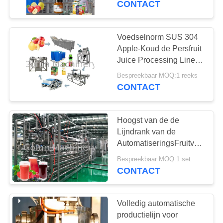
CONTACT
Voedselnorm SUS 304
Apple-Koud de Persfruit
Juice Processing Line
van de Verwerkingslijn
Bespreekbaar MOQ:1 reeks
CONTACT
Hoogst van de de
Lijndrank van de
AutomatiseringsFruitverwerki
de Productielijn20t /dag
Bespreekbaar MOQ:1 set
Capaciteit
CONTACT
Volledig automatische
productielijn voor