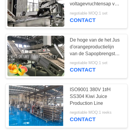
EEN
voltagevruchtensap van
CITAAT
de de Mangoverwerking
negotiable MOQ:1 set
het Materiaal
CONTACT
Gemakkelijke
SITEMAP
Verrichting
De hoge van de het Jus
PRIVACYBELEID
d'orangeproductielijn
van de Sapopbrengst
Grote Capaciteit 12
negotiable MOQ:1 set
Maanden Garantie
CONTACT
ISO9001 380V 1t/H
SS304 Kiwi Juice
Production Line
negotiable MOQ:1 reeks
CONTACT