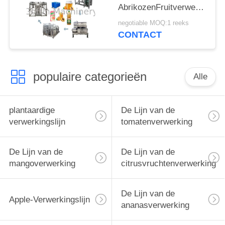
AbrikozenFruitverwerking
van de Controleperzik
negotiable MOQ:1 reeks
CONTACT
populaire categorieën
Alle
plantaardige
De Lijn van de
verwerkingslijn
tomatenverwerking
De Lijn van de
De Lijn van de
mangoverwerking
citrusvruchtenverwerking
De Lijn van de
Apple-Verwerkingslijn
ananasverwerking