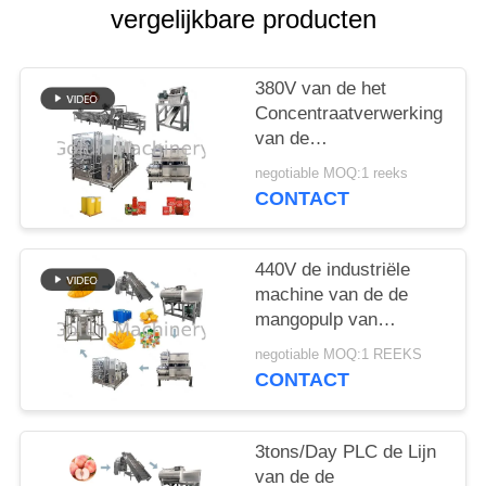
EEN
vergelijkbare producten
CITAAT
380V van de het
SITEMAP
Concentraatverwerking
van de
tomatenpureesaus de
PRIVACYBELEID
negotiable MOQ:1 reeks
Lijnroestvrij staal 304
CONTACT
Materiaal
440V de industriële
machine van de de
mangopulp van
Mangojuice processing
negotiable MOQ:1 REEKS
line
CONTACT
3tons/Day PLC de Lijn
van de de