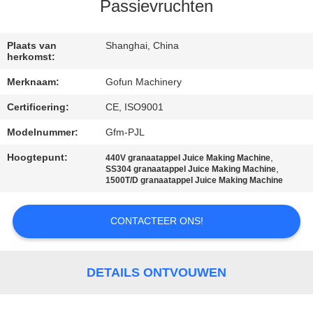
Passievruchten
FABRIEKSREIS
Plaats van
Shanghai, China
herkomst:
KWALITEITSCONTROLE
Merknaam:
Gofun Machinery
Certificering:
CE, ISO9001
CONTACTEER
ONS
Modelnummer:
Gfm-PJL
Hoogtepunt:
,
440V granaatappel Juice Making Machine
,
SS304 granaatappel Juice Making Machine
NIEUWS
1500T/D granaatappel Juice Making Machine
GEVALLEN
CONTACTEER ONS!
VERZOEK
DETAILS ONTVOUWEN
OM