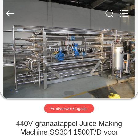
Gofun
Machinery
Co.,
Ltd..
All
Rights
Reserved.
HUIS
PRODUCTEN
VIDEOS
VR-
SHOW
Fruitverwerkingslijn
ONGEVEER
440V granaatappel Juice Making
ONS
Machine SS304 1500T/D voor