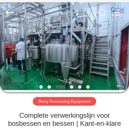
Gofun
Machinery
Co.,
Ltd..
All
Rights
Reserved.
HUIS
PRODUCTEN
VIDEOS
VR-
SHOW
Berry Processing Equipment
ONGEVEER
Complete verwerkingslijn voor
ONS
bosbessen en bessen | Kant-en-klare