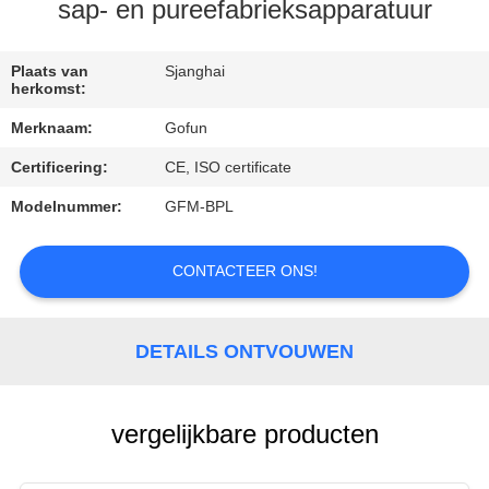
sap- en pureefabrieksapparatuur
FABRIEKSREIS
Plaats van
Sjanghai
herkomst:
KWALITEITSCONTROLE
Merknaam:
Gofun
Certificering:
CE, ISO certificate
CONTACTEER
ONS
Modelnummer:
GFM-BPL
CONTACTEER ONS!
NIEUWS
GEVALLEN
DETAILS ONTVOUWEN
VERZOEK
vergelijkbare producten
OM