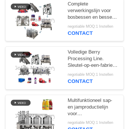
EEN
Complete
CITAAT
verwerkingslijn voor
bosbessen en bessen |
Kant-en-klare sap- en
SITEMAP
negotiable MOQ:1 Instellen
pureefabrieksapparatuur
CONTACT
PRIVACYBELEID
Volledige Berry
Processing Line.
Sleutel-op-een-fabriek
oplossing voor sap en
negotiable MOQ:1 Instellen
puree.
CONTACT
Multifunktioneel sap-
en jamproductielijn
voor
bessenverwerkende
negotiable MOQ:1 Instellen
installaties