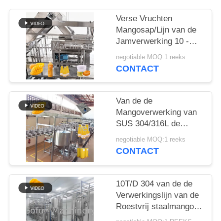
EEN
CITAAT
Verse Vruchten
Mangosap/Lijn van de
Jamverwerking 10 -
SITEMAP
200T/D
negotiable MOQ:1 reeks
CONTACT
PRIVACYBELEID
Van de de
Mangoverwerking van
SUS 304/316L de
Machine Aseptische
negotiable MOQ:1 reeks
Zakken 10 - 100T/D
CONTACT
10T/D 304 van de de
Verwerkingslijn van de
Roestvrij staalmango
Aseptisch de