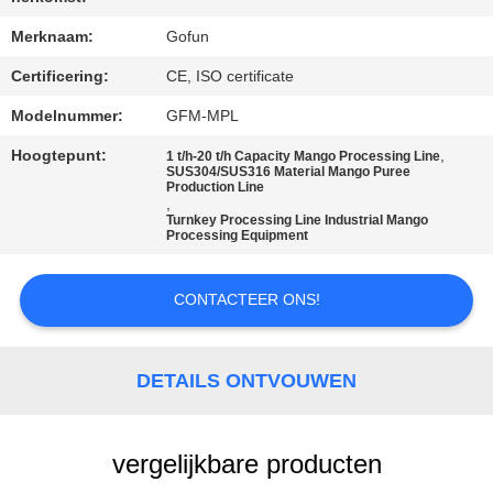
FABRIEKSREIS
Merknaam:
Gofun
Certificering:
CE, ISO certificate
KWALITEITSCONTROLE
Modelnummer:
GFM-MPL
Hoogtepunt:
,
1 t/h-20 t/h Capacity Mango Processing Line
CONTACTEER
SUS304/SUS316 Material Mango Puree
Production Line
,
ONS
Turnkey Processing Line Industrial Mango
Processing Equipment
NIEUWS
CONTACTEER ONS!
GEVALLEN
DETAILS ONTVOUWEN
VERZOEK
OM
vergelijkbare producten