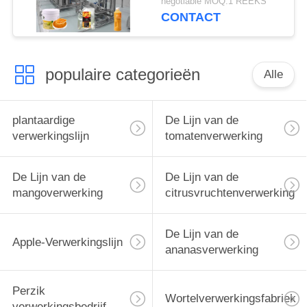
negotiable MOQ:1 REEKS
Zakpakket
CONTACT
populaire categorieën
Alle
plantaardige
De Lijn van de
verwerkingslijn
tomatenverwerking
De Lijn van de
De Lijn van de
mangoverwerking
citrusvruchtenverwerking
De Lijn van de
Apple-Verwerkingslijn
ananasverwerking
Perzik
Wortelverwerkingsfabriek
verwerkingsbedrijf