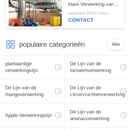
klare Verwerking van
de tomatenketchup
negotiable MOQ:1 reeks
Dienst van het de
CONTACT
Lijnss304 Één Einde
populaire categorieën
Alle
plantaardige
De Lijn van de
verwerkingslijn
tomatenverwerking
De Lijn van de
De Lijn van de
mangoverwerking
citrusvruchtenverwerking
De Lijn van de
Apple-Verwerkingslijn
ananasverwerking