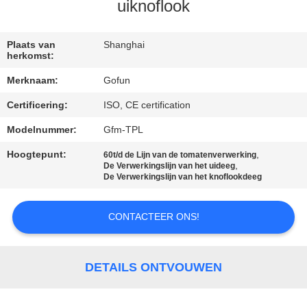
uiknoflook
FABRIEKSREIS
Plaats van
Shanghai
herkomst:
KWALITEITSCONTROLE
Merknaam:
Gofun
Certificering:
ISO, CE certification
CONTACTEER
ONS
Modelnummer:
Gfm-TPL
Hoogtepunt:
,
60t/d de Lijn van de tomatenverwerking
,
De Verwerkingslijn van het uideeg
NIEUWS
De Verwerkingslijn van het knoflookdeeg
GEVALLEN
CONTACTEER ONS!
VERZOEK
DETAILS ONTVOUWEN
OM