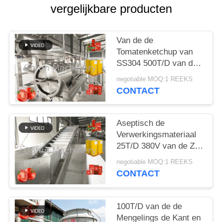
EEN
vergelijkbare producten
CITAAT
Van de de
SITEMAP
Tomatenketchup van
SS304 500T/D van de
de Verwerkingslijn
PRIVACYBELEID
negotiable MOQ:1 REEKS
Aseptische de Zakken
CONTACT
Verpakking
Aseptisch de
Verwerkingsmateriaal
25T/D 380V van de Zak
Automatisch
negotiable MOQ:1 REEKS
Tomatenpuree
CONTACT
100T/D van de de
Mengelings de Kant en