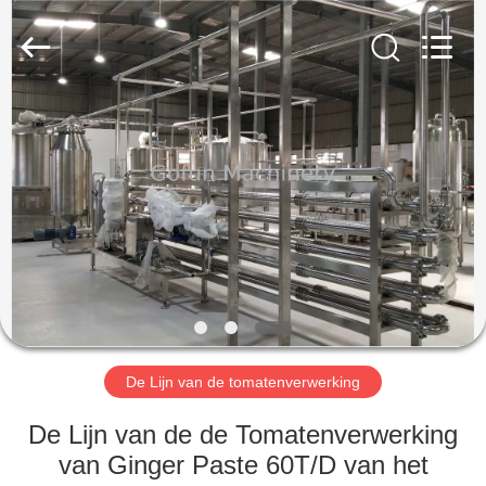
Gofun
Machinery
Co.,
Ltd..
All
Rights
Reserved.
HUIS
PRODUCTEN
VIDEOS
VR-
SHOW
De Lijn van de tomatenverwerking
ONGEVEER
De Lijn van de de Tomatenverwerking
ONS
van Ginger Paste 60T/D van het