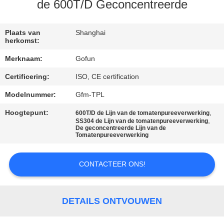
de 600T/D Geconcentreerde
FABRIEKSREIS
Plaats van
Shanghai
herkomst:
KWALITEITSCONTROLE
Merknaam:
Gofun
Certificering:
ISO, CE certification
CONTACTEER
ONS
Modelnummer:
Gfm-TPL
Hoogtepunt:
,
600T/D de Lijn van de tomatenpureeverwerking
,
SS304 de Lijn van de tomatenpureeverwerking
NIEUWS
De geconcentreerde Lijn van de
Tomatenpureeverwerking
GEVALLEN
CONTACTEER ONS!
VERZOEK
DETAILS ONTVOUWEN
OM