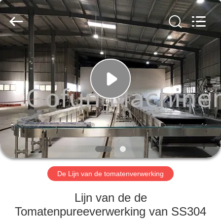
Gofun
Machinery
Co.,
Ltd..
All
Rights
Reserved.
HUIS
PRODUCTEN
VIDEOS
VR-
SHOW
De Lijn van de tomatenverwerking
ONGEVEER
Lijn van de de
ONS
Tomatenpureeverwerking van SS304