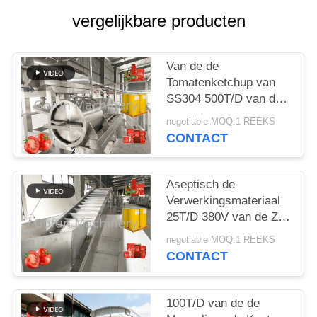
EEN
vergelijkbare producten
CITAAT
SITEMAP
Van de de
Tomatenketchup van
SS304 500T/D van de
PRIVACYBELEID
de Verwerkingslijn
negotiable MOQ:1 REEKS
Aseptische de Zakken
CONTACT
Verpakking
Aseptisch de
Verwerkingsmateriaal
25T/D 380V van de Zak
Automatisch
negotiable MOQ:1 REEKS
Tomatenpuree
CONTACT
100T/D van de de