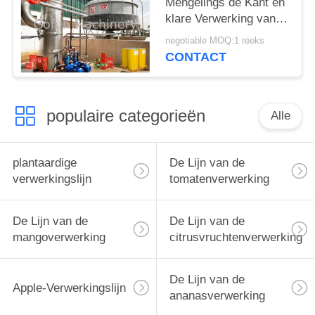
Mengelings de Kant en
klare Verwerking van
de tomatenketchup
negotiable MOQ:1 reeks
Dienst van het de
CONTACT
Lijnss304 Één Einde
populaire categorieën
Alle
plantaardige
De Lijn van de
verwerkingslijn
tomatenverwerking
De Lijn van de
De Lijn van de
mangoverwerking
citrusvruchtenverwerking
De Lijn van de
Apple-Verwerkingslijn
ananasverwerking