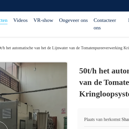
cten
Videos
VR-show
Ongeveer ons
Contacteer
ons
0t/h het automatische van het de Lijnwater van de Tomatenpureeverwerking Kr
50t/h het auto
van de Tomat
Kringloopsys
Plaats van herkomst
Sha