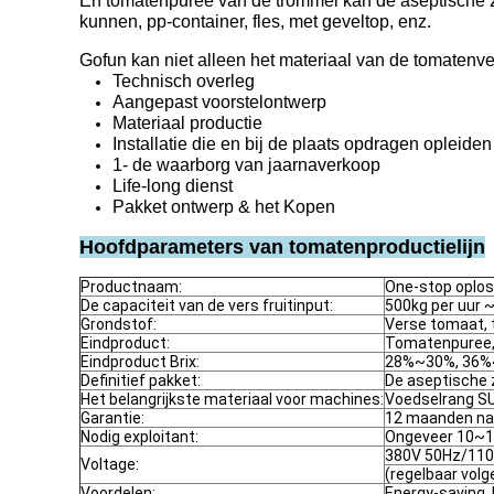
En tomatenpuree van de trommel kan de aseptische z
kunnen, pp-container, fles, met geveltop, enz.
Gofun kan niet alleen het materiaal van de tomatenve
Technisch overleg
Aangepast voorstelontwerp
Materiaal productie
Installatie die en bij de plaats opdragen opleiden
1- de waarborg van jaarnaverkoop
Life-long dienst
Pakket ontwerp & het Kopen
Hoofdparameters van tomatenproductielijn
Productnaam:
One-stop oplos
De capaciteit van de vers fruitinput:
500kg per uur ~
Grondstof:
Verse tomaat,
Eindproduct:
Tomatenpuree,
Eindproduct Brix:
28%~30%, 36
Definitief pakket:
De aseptische z
Het belangrijkste materiaal voor machines:
Voedselrang S
Garantie:
12 maanden na
Nodig exploitant:
Ongeveer 10~1
380V 50Hz/110
Voltage:
(regelbaar volg
Voordelen:
Energy-saving,