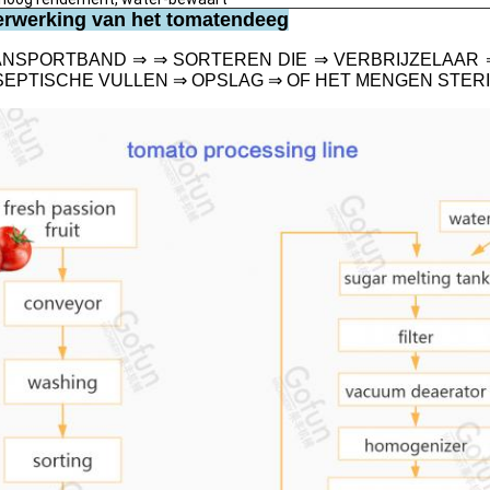
erwerking van het tomatendeeg
RANSPORTBAND ⇒ ⇒ SORTEREN DIE ⇒ VERBRIJZELAAR
SEPTISCHE VULLEN ⇒ OPSLAG ⇒ OF HET MENGEN STER