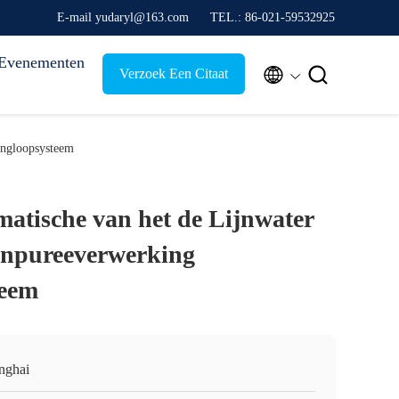
E-mail yudaryl@163.com
TEL.: 86-021-59532925
Evenementen


Verzoek Een Citaat
ingloopsysteem
matische van het de Lijnwater
enpureeverwerking
teem
nghai