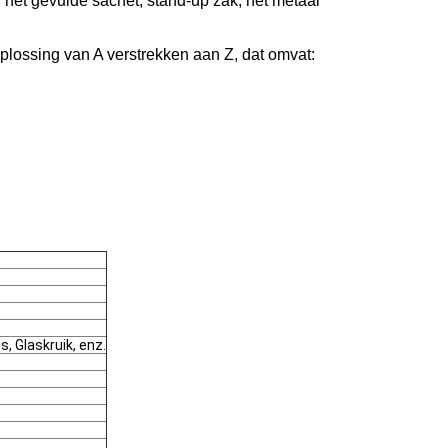
et gevulde sachet, stand-up zak, het metaal
plossing van A verstrekken aan Z, dat omvat:
, Glaskruik, enz.