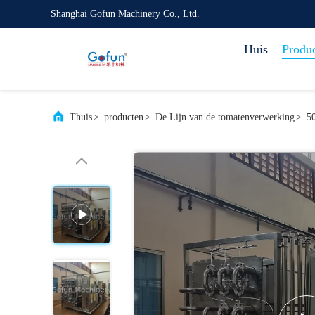
Shanghai Gofun Machinery Co., Ltd.
Huis
Produ
Thuis
>
producten
>
De Lijn van de tomatenverwerking
>
5