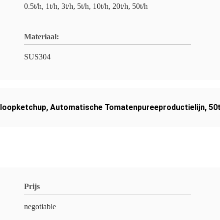
0.5t/h, 1t/h, 3t/h, 5t/h, 10t/h, 20t/h, 50t/h
Materiaal:
SUS304
gloopketchup
,
Automatische Tomatenpureeproductielijn
,
50
Prijs
negotiable