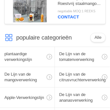
Roestvrij staalmango
Aseptisch de
negotiable MOQ:1 REEKS
Zakpakket
CONTACT
populaire categorieën
Alle
plantaardige
De Lijn van de
verwerkingslijn
tomatenverwerking
De Lijn van de
De Lijn van de
mangoverwerking
citrusvruchtenverwerking
De Lijn van de
Apple-Verwerkingslijn
ananasverwerking