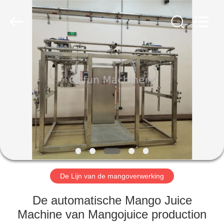
Gofun
Machinery
Co.,
Ltd..
All
Rights
Reserved.
HUIS
PRODUCTEN
VIDEOS
VR-
SHOW
De Lijn van de mangoverwerking
ONGEVEER
De automatische Mango Juice
ONS
Machine van Mangojuice production