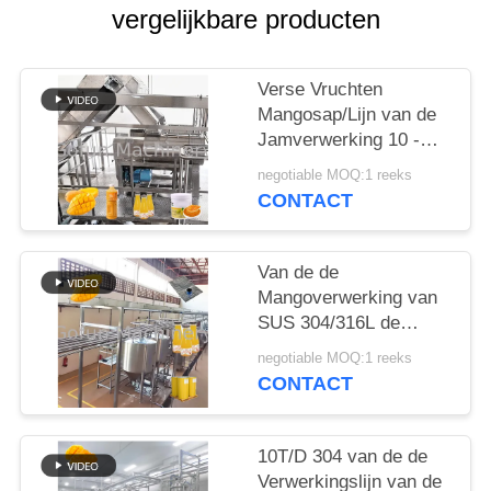
EEN
vergelijkbare producten
CITAAT
Verse Vruchten
SITEMAP
Mangosap/Lijn van de
Jamverwerking 10 -
200T/D
PRIVACYBELEID
negotiable MOQ:1 reeks
CONTACT
Van de de
Mangoverwerking van
SUS 304/316L de
Machine Aseptische
negotiable MOQ:1 reeks
Zakken 10 - 100T/D
CONTACT
10T/D 304 van de de
Verwerkingslijn van de