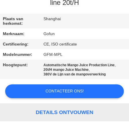
line 20t/H
FABRIEKSREIS
Plaats van
Shanghai
herkomst:
KWALITEITSCONTROLE
Merknaam:
Gofun
Certificering:
CE, ISO certificate
CONTACTEER
ONS
Modelnummer:
GFM-MPL
Hoogtepunt:
,
Automatische Mango Juice Production Line
,
20t/H mango Juice Machine
NIEUWS
380V de Lijn van de mangoverwerking
GEVALLEN
CONTACTEER ONS!
VERZOEK
DETAILS ONTVOUWEN
OM