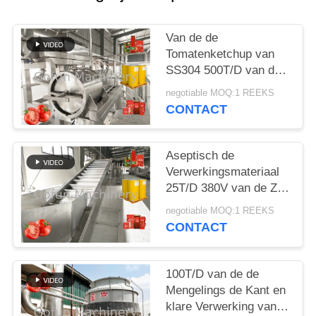
EEN
CITAAT
Van de de
Tomatenketchup van
SITEMAP
SS304 500T/D van de
de Verwerkingslijn
negotiable MOQ:1 REEKS
Aseptische de Zakken
CONTACT
PRIVACYBELEID
Verpakking
Aseptisch de
Verwerkingsmateriaal
25T/D 380V van de Zak
Automatisch
negotiable MOQ:1 REEKS
Tomatenpuree
CONTACT
100T/D van de de
Mengelings de Kant en
klare Verwerking van