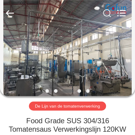
Gofun
Machinery
Co.,
Ltd..
All
Rights
Reserved.
HUIS
PRODUCTEN
VIDEOS
VR-
SHOW
De Lijn van de tomatenverwerking
ONGEVEER
Food Grade SUS 304/316
ONS
Tomatensaus Verwerkingslijn 120KW