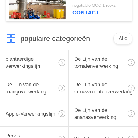
de tomatenketchup
negotiable MOQ:1 reeks
Dienst van het de
CONTACT
Lijnss304 Één Einde
populaire categorieën
Alle
plantaardige
De Lijn van de
verwerkingslijn
tomatenverwerking
De Lijn van de
De Lijn van de
mangoverwerking
citrusvruchtenverwerking
De Lijn van de
Apple-Verwerkingslijn
ananasverwerking
Perzik