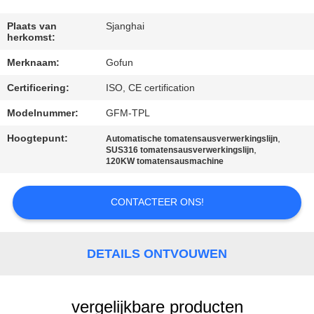
FABRIEKSREIS
Plaats van
Sjanghai
herkomst:
Merknaam:
Gofun
KWALITEITSCONTROLE
Certificering:
ISO, CE certification
CONTACTEER
Modelnummer:
GFM-TPL
ONS
Hoogtepunt:
,
Automatische tomatensausverwerkingslijn
,
SUS316 tomatensausverwerkingslijn
120KW tomatensausmachine
NIEUWS
CONTACTEER ONS!
GEVALLEN
DETAILS ONTVOUWEN
VERZOEK
OM
vergelijkbare producten