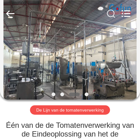
Gofun
Machinery
Co.,
Ltd..
All
Rights
Reserved.
HUIS
PRODUCTEN
VIDEOS
VR-
SHOW
De Lijn van de tomatenverwerking
ONGEVEER
Één van de de Tomatenverwerking van
ONS
de Eindeoplossing van het de