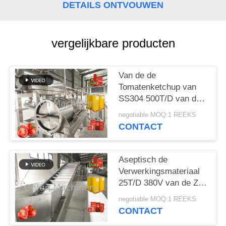
EEN
DETAILS ONTVOUWEN
CITAAT
vergelijkbare producten
SITEMAP
Van de de
PRIVACYBELEID
Tomatenketchup van
SS304 500T/D van de
de Verwerkingslijn
negotiable MOQ:1 REEKS
Aseptische de Zakken
CONTACT
Verpakking
Aseptisch de
Verwerkingsmateriaal
25T/D 380V van de Zak
Automatisch
negotiable MOQ:1 REEKS
Tomatenpuree
CONTACT