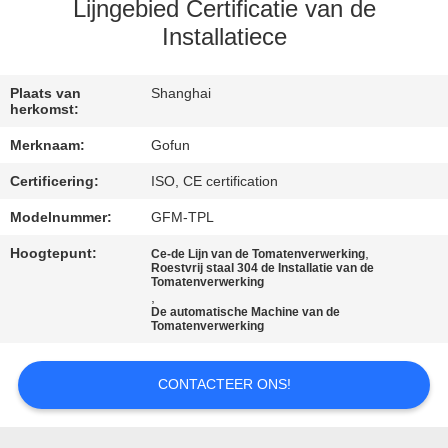
Lijngebied Certificatie van de
FABRIEKSREIS
Installatiece
KWALITEITSCONTROLE
Plaats van
Shanghai
herkomst:
Merknaam:
Gofun
CONTACTEER
Certificering:
ISO, CE certification
ONS
Modelnummer:
GFM-TPL
NIEUWS
Hoogtepunt:
,
Ce-de Lijn van de Tomatenverwerking
Roestvrij staal 304 de Installatie van de
Tomatenverwerking
,
De automatische Machine van de
GEVALLEN
Tomatenverwerking
VERZOEK
CONTACTEER ONS!
OM