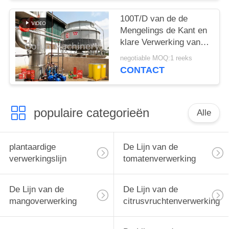
100T/D van de de
Mengelings de Kant en
klare Verwerking van
de tomatenketchup
negotiable MOQ:1 reeks
Dienst van het de
CONTACT
Lijnss304 Één Einde
populaire categorieën
Alle
plantaardige
De Lijn van de
verwerkingslijn
tomatenverwerking
De Lijn van de
De Lijn van de
mangoverwerking
citrusvruchtenverwerking