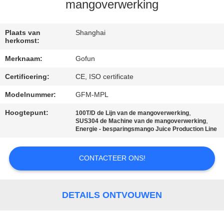
mangoverwerking
FABRIEKSREIS
Plaats van
Shanghai
herkomst:
KWALITEITSCONTROLE
Merknaam:
Gofun
Certificering:
CE, ISO certificate
CONTACTEER
ONS
Modelnummer:
GFM-MPL
Hoogtepunt:
,
100T/D de Lijn van de mangoverwerking
,
SUS304 de Machine van de mangoverwerking
NIEUWS
Energie - besparingsmango Juice Production Line
GEVALLEN
CONTACTEER ONS!
VERZOEK
DETAILS ONTVOUWEN
OM