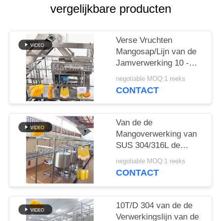
EEN
vergelijkbare producten
CITAAT
Verse Vruchten
SITEMAP
Mangosap/Lijn van de
Jamverwerking 10 -
200T/D
PRIVACYBELEID
negotiable MOQ:1 reeks
CONTACT
Van de de
Mangoverwerking van
SUS 304/316L de
Machine Aseptische
negotiable MOQ:1 reeks
Zakken 10 - 100T/D
CONTACT
10T/D 304 van de de
Verwerkingslijn van de