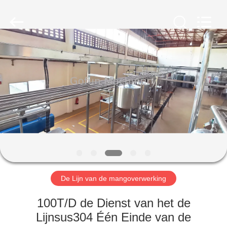
Gofun
Machinery
Co.,
Ltd..
All
Rights
Reserved.
HUIS
PRODUCTEN
VIDEOS
VR-
SHOW
De Lijn van de mangoverwerking
ONGEVEER
100T/D de Dienst van het de
ONS
Lijnsus304 Één Einde van de