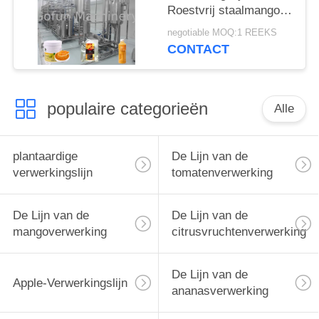
Roestvrij staalmango
Aseptisch de
negotiable MOQ:1 REEKS
Zakpakket
CONTACT
populaire categorieën
Alle
plantaardige
De Lijn van de
verwerkingslijn
tomatenverwerking
De Lijn van de
De Lijn van de
mangoverwerking
citrusvruchtenverwerking
De Lijn van de
Apple-Verwerkingslijn
ananasverwerking